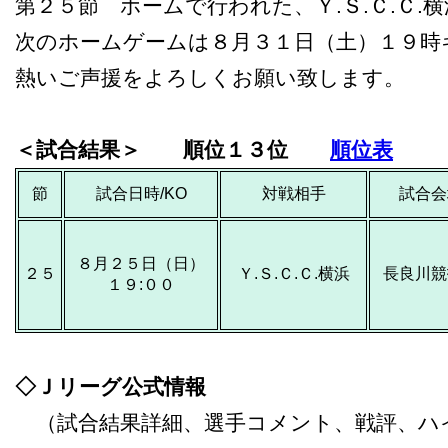
第２５節 ホームで行われた、Ｙ.Ｓ.Ｃ.Ｃ
次のホームゲームは８月３１日（土）１９時
熱いご声援をよろしくお願い致します。
＜試合結果＞ 順位１３位
順位表
節
試合日時/KO
対戦相手
試合会
８月２５日（日）
２５
Ｙ.Ｓ.Ｃ.Ｃ.横浜
長良川競
１９
:
００
◇Ｊリーグ公式情報
（試合結果詳細、選手コメント、戦評、ハ