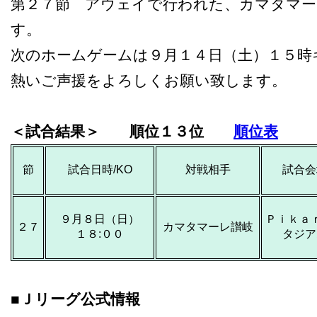
第２７節 アウェイで行われた、カマタマー
す。
次のホームゲームは９月１４日（土）１５時
熱いご声援をよろしくお願い致します。
＜試合結果＞ 順位１３位
順位表
節
試合日時/KO
対戦相手
試合会
９月８日（日）
Ｐｉｋａ
２７
カマタマーレ讃岐
１８
:
００
タジア
■Ｊリーグ公式情報