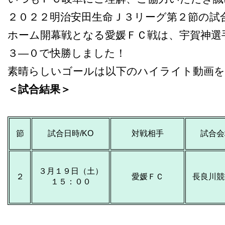
２０２２明治安田生命Ｊ３リーグ第２節の試
ホーム開幕戦となる愛媛ＦＣ戦は、宇賀神選
３―０で快勝しました！
素晴らしいゴールは以下のハイライト動画
＜試合結果＞
節
試合日時/KO
対戦相手
試合会
３月１９日（土）
２
愛媛ＦＣ
長良川競
１５：００