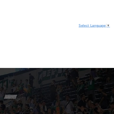
Select Language
▼
R