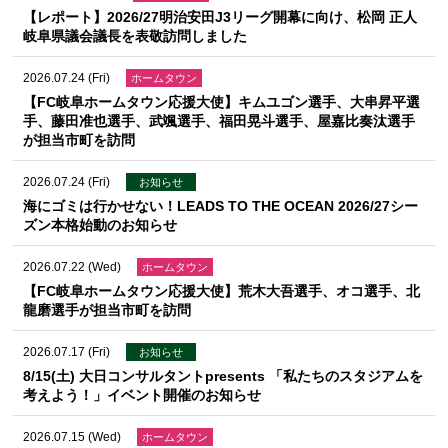
【レポート】2026/27明治安田J3リーグ開幕に向け、松岡 正人
岐阜県議会議長を表敬訪問しました
2026.07.24 (Fri)
ホームタウン
【FC岐阜ホームタウン応援大使】キムユゴン選手、大串昇平選
手、藤田准也選手、武颯選手、福田晃斗選手、屋嘉比奏汰選手
が担当市町を訪問
2026.07.24 (Fri)
お知らせ
海にゴミは行かせない！LEADS TO THE OCEAN 2026/27シー
ズン本格始動のお知らせ
2026.07.22 (Wed)
ホームタウン
【FC岐阜ホームタウン応援大使】荒木大吾選手、オコ選手、北
龍磨選手が担当市町を訪問
2026.07.17 (Fri)
お知らせ
8/15(土) 大日コンサルタントpresents 「私たちのスタジアムを
考えよう！」イベント開催のお知らせ
2026.07.15 (Wed)
ホームタウン