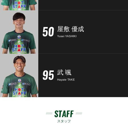
50
屋敷 優成
Yusei YASHIKI
95
武 颯
Hayate TAKE
STAFF
スタッフ