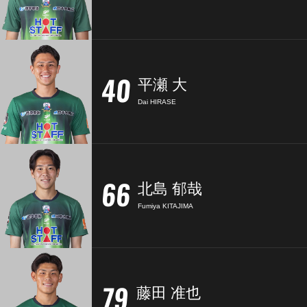
40
平瀬 大
Dai HIRASE
66
北島 郁哉
Fumiya KITAJIMA
79
藤田 准也