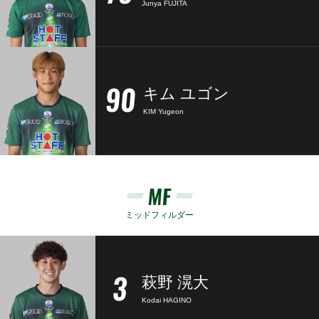
Junya FUJITA
90
キム ユゴン
KIM Yugeon
MF
ミッドフィルダー
3
萩野 滉大
Kodai HAGINO