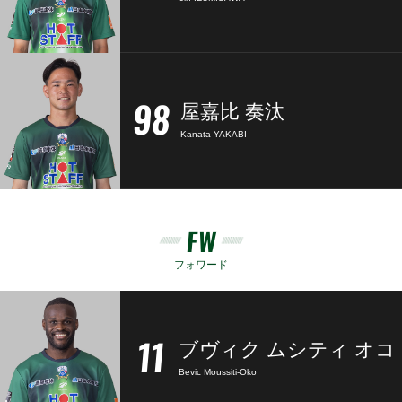
98
屋嘉比 奏汰
Kanata YAKABI
FW
フォワード
11
ブヴィク ムシティ オコ
Bevic Moussiti-Oko