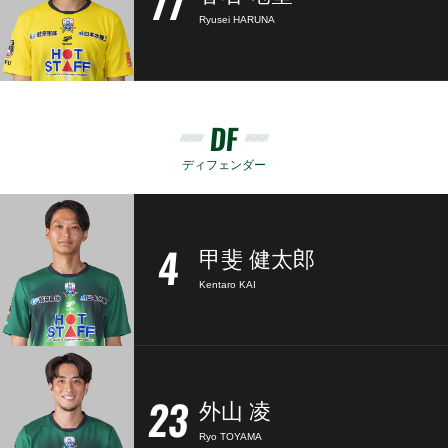
77
Ryusei HARUNA
DF
ディフェンダー
4
甲斐 健太郎
Kentaro KAI
23
外山 凌
Ryo TOYAMA