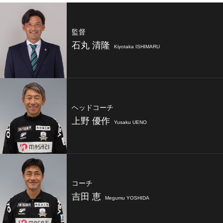
監督
石丸 清隆
Kiyotaka ISHIMARU
ヘッドコーチ
上野 優作
Yusaku UENO
コーチ
吉田 恵
Megumu YOSHIDA