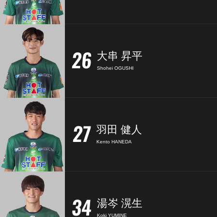
26
大串 昇平
Shohei OGUSHI
27
羽田 健人
Kento HANEDA
34
湯岑 滉生
Koki YUMINE