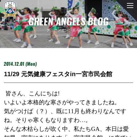
GREEN ANGELS BLOG
グリーンエンジェルズ日記
2014.12.01 (Mon)
11/29 元気健康フェスタin一宮市民会館
皆さん、こんにちは
!
いよいよ本格的な寒さがやってきましたね。
気がつけば（？）、既に
11
月も
終わりなんです
ね。そりゃ寒くもなりますわ…。
そんな木枯らしが吹く中、私たち
GA
、本日は愛