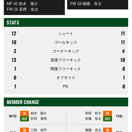
MF 42 柏木 陽介
FW 18 柳園 良太
FW 16 富樫 佑太
STATS
12
11
シュート
10
11
ゴールキック
3
4
コーナーキック
13
10
直接フリーキック
1
0
間接フリーキック
0
1
オフサイド
1
0
PK
MEMBER CHANGE
IN
IN
柏木 陽介
和田 幹大
46*分
72分
OUT
OUT
村田 透馬
佐藤 祐太
IN
IN
三島 頌平
柳園 良太