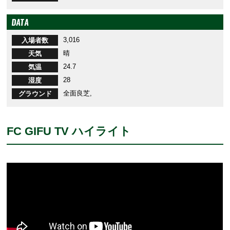
DATA
3,016
入場者数
晴
天気
24.7
気温
28
湿度
全面良芝,
グラウンド
FC GIFU TV ハイライト