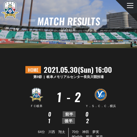
MATCH RESULTS
試合結果
2021.05.30(Sun) 16:00
HOME
第9節
岐阜メモリアルセンター長良川競技場
-
1
2
ＦＣ岐阜
Ｙ．Ｓ．Ｃ．Ｃ．横浜
0
0
前半
1
2
後半
64分 川西 翔太
70分 神田 夢実
90+5分 菊谷 篤資