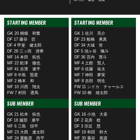
STARTING MEMBER
STARTING MEMBER
GK 20 桐畑 和繁
GK 1 佐川 亮介
DF 17 藤谷 匠
DF 23 船橋 勇真
DF 4 甲斐 健太郎
DF 34 大城 蛍
DF 28 三ッ田 啓希
DF 5 池ヶ谷 颯斗
MF 14 本田 拓也
DF 36 宮内 寛斗
MF 22 舩津 徹也
MF 4 土館 賢人
MF 41 吉濱 遼平
MF 6 佐藤 祐太
MF 8 中島 賢星
MF 7 神田 夢実
MF 2 橋本 和
MF 8 吉田 明生
MF 10 川西 翔太
FW 11 ンドカ チャールス
FW 7 村田 透馬
FW 10 柳 雄太郎
SUB MEMBER
SUB MEMBER
GK 21 松本 拓也
GK 16 小池 大喜
DF 18 服部 康平
DF 2 花房 稔
MF 6 三島 頌平
DF 3 宗近 慧
MF 23 大西 遼太郎
MF 19 和田 幹大
MF 24 粟飯原 尚平
MF 30 菊谷 篤資