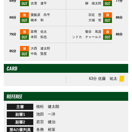
69分
77分
OUT
OUT
吉濱 遼平
柳 雄太郎
IN
IN
粟飯原 尚平
宗近 慧
69分
88分
OUT
OUT
橋本 和
大城 蛍
IN
IN
富樫 佑太
菊谷 篤資
79分
88分
OUT
OUT
本田 拓也
ンドカ チャールス
IN
大西 遼太郎
85分
OUT
中島 賢星
CARD
63分
佐藤 祐太
REFEREE
植松 健太朗
主審
池田 一洋
副審1
若宮 健治
副審2
各務 裕策
第4の審判員