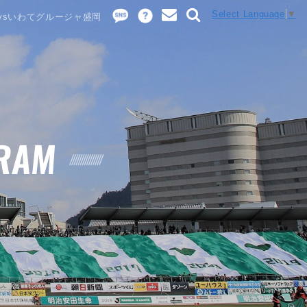
Select Language
▼
.2 vsいわてグルージャ盛岡
RAM