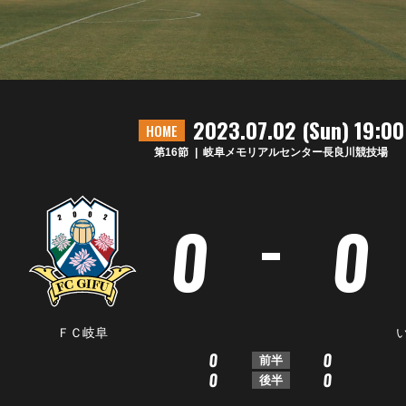
2023.07.02 (Sun) 19:00
HOME
第16節
岐阜メモリアルセンター長良川競技場
-
0
0
ＦＣ岐阜
0
0
前半
0
0
後半