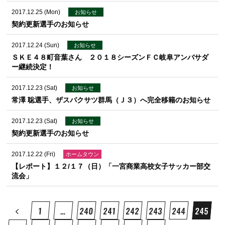
2017.12.25 (Mon)
お知らせ
契約更新選手のお知らせ
2017.12.24 (Sun)
お知らせ
ＳＫＥ４８町音葉さん ２０１８シーズンＦＣ岐阜アンバサダ
ー継続決定！
2017.12.23 (Sat)
お知らせ
常澤 聡選手、ザスパクサツ群馬（Ｊ３）へ完全移籍のお知らせ
2017.12.23 (Sat)
お知らせ
契約更新選手のお知らせ
2017.12.22 (Fri)
ホームタウン
【レポート】１２/１７（日）「一宮商業高校女子サッカー部交
流会」
1
…
240
241
242
243
244
245