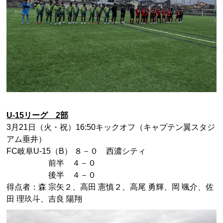
U-15リーグ 2部
3月21日（火・祝）16:50キックオフ（キャプテン翼スタジ
アム垂井）
FC岐阜U-15（B） ８－０ 西濃シティ
前半 ４－０
後半 ４－０
得点者：森 宗矢２、高田 憲慎２、高尾 勇輝、岡 颯介、佐
田 理玖斗、吉良 陽翔