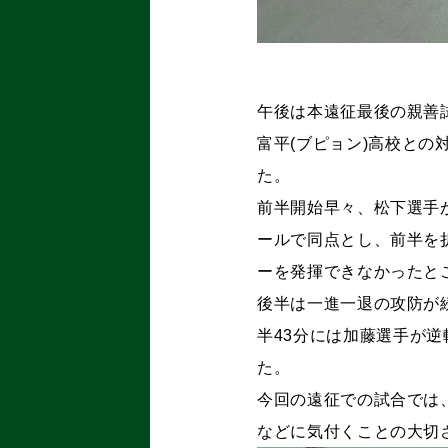
午後は本遠征最後の親善
富平(ブピョン)高校との対
た。
前半開始早々、松下選手
ールで同点とし、前半を
ーを発揮できなかったと
後半は一進一退の攻防が
半43分には加藤選手が逆
た。
今回の遠征での試合では
などに気付くことの大切