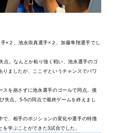
蒼太朗選手×２、池永崇真選手×２、加藤隼翔選手でし
3失点。なんとか粘り強く戦い、池永選手のゴ
ありましたが、ここぞというチャンスでパワ
ースを崩さずに池永選手のゴールで同点。後
び失点。5-5の同点で最終ゲームを終えまし
中で、相手のポジションの変化や選手の特徴
とを学ぶことができた3試合でした。