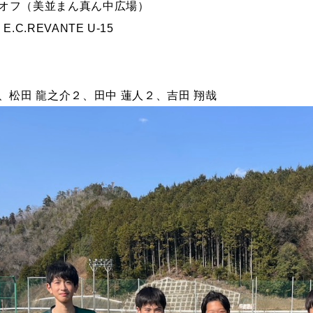
キックオフ（美並まん真ん中広場）
.C.REVANTE U-15
、松田 龍之介２、田中 蓮人２、吉田 翔哉