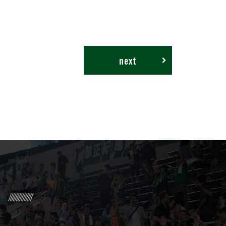
next
R