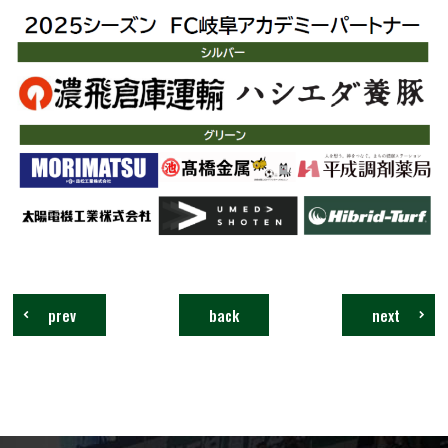
prev
back
next