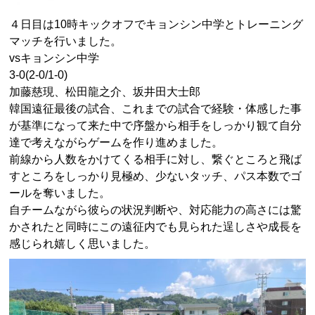
４日目は10時キックオフでキョンシン中学とトレーニング
マッチを行いました。
vsキョンシン中学
3-0(2-0/1-0)
加藤慈現、松田龍之介、坂井田大士郎
韓国遠征最後の試合、これまでの試合で経験・体感した事
が基準になって来た中で序盤から相手をしっかり観て自分
達で考えながらゲームを作り進めました。
前線から人数をかけてくる相手に対し、繋ぐところと飛ば
すところをしっかり見極め、少ないタッチ、パス本数でゴ
ールを奪いました。
自チームながら彼らの状況判断や、対応能力の高さには驚
かされたと同時にこの遠征内でも見られた逞しさや成長を
感じられ嬉しく思いました。