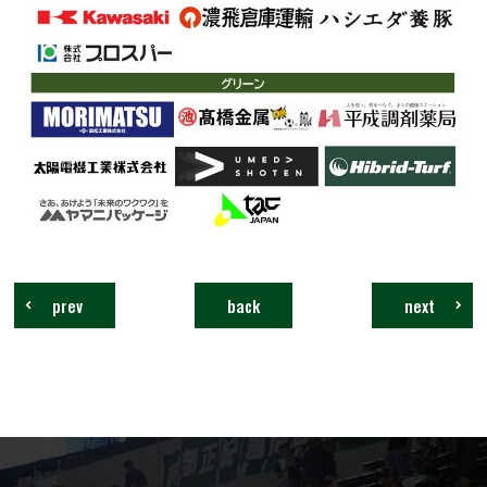
prev
back
next