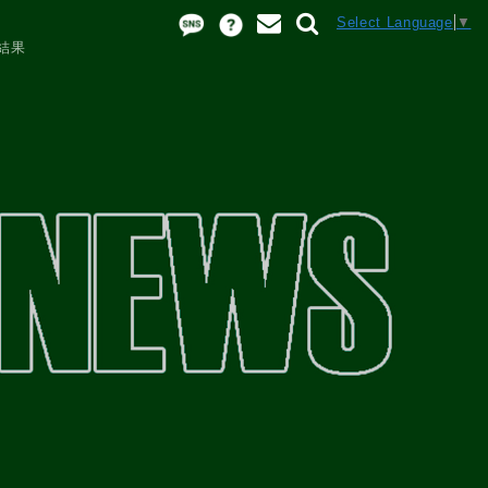
Select Language
▼
結果