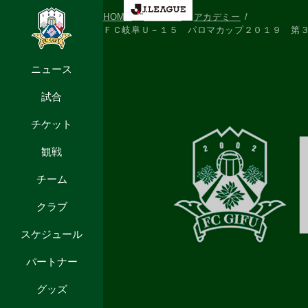
HOME
ニュース
アカデミー
ＦＣ岐阜Ｕ－１５ パロマカップ２０１９ 第３
ニュース
試合
チケット
観戦
チーム
クラブ
スケジュール
パートナー
グッズ