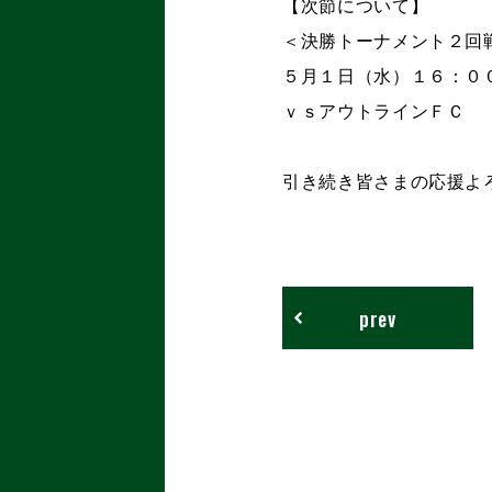
【次節について】
＜決勝トーナメント２回
５月１日（水）１６：０
ｖｓアウトラインＦＣ
引き続き皆さまの応援よ
prev