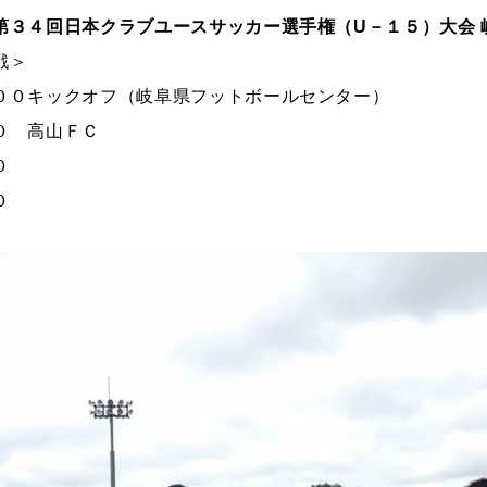
第３４回日本クラブユースサッカー選手権（U－１５）大会 
戦＞
００キックオフ（岐阜県フットボールセンター）
０ 高山ＦＣ
０
０