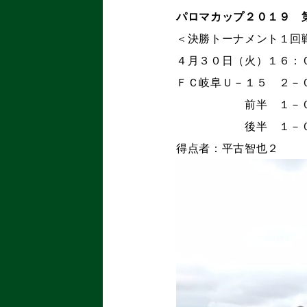
パロマカップ２０１９ 
＜決勝トーナメント１回
４月３０日（火）１６：
ＦＣ岐阜Ｕ－１５ ２－
前半 １－
後半 １－
得点者：平古智也２