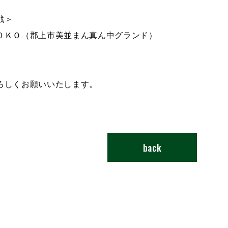
戦＞
０ＫＯ（郡上市美並まん真ん中グランド）
ろしくお願いいたします。
back