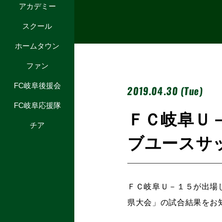
アカデミー
スクール
ホームタウン
ファン
FC岐阜後援会
2019.04.30 (Tue)
FC岐阜応援隊
ＦＣ岐阜Ｕ
チア
ブユースサ
ＦＣ岐阜Ｕ－１５が出場
県大会」の試合結果をお