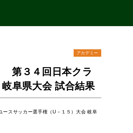
アカデミー
９ 第３４回日本クラ
岐阜県大会 試合結果
ースサッカー選手権（U－１５）大会 岐阜