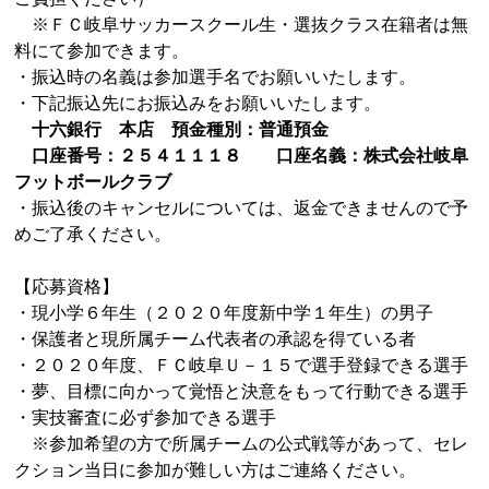
※ＦＣ岐阜サッカースクール生・選抜クラス在籍者は無
料にて参加できます。
・振込時の名義は参加選手名でお願いいたします。
・下記振込先にお振込みをお願いいたします。
十六銀行 本店 預金種別：普通預金
口座番号：２５４１１１８ 口座名義：株式会社岐阜
フットボールクラブ
・振込後のキャンセルについては、返金できませんので予
めご了承ください。
【応募資格】
・現小学６年生（２０２０年度新中学１年生）の男子
・保護者と現所属チーム代表者の承認を得ている者
・２０２０年度、ＦＣ岐阜Ｕ－１５で選手登録できる選手
・夢、目標に向かって覚悟と決意をもって行動できる選手
・実技審査に必ず参加できる選手
※参加希望の方で所属チームの公式戦等があって、セレ
クション当日に参加が難しい方はご連絡ください。