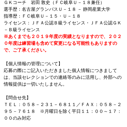
ＧＫコーチ 岩田 敦史（ＦＣ岐阜Ｕ－１８兼任）
選手歴：名古屋グランパスＵ－１８ － 静岡産業大学
指導歴：ＦＣ岐阜Ｕ－１５・Ｕ－１８
ライセンス：ＪＦＡ公認Ｂ級ライセンス・ＪＦＡ公認ＧＫ
－Ｂ級ライセンス
※あくまでも２０１９年度の実績となりますので、２０２
０年度は練習場も含めて変更になる可能性もありますの
で、ご了承ください。
【個人情報の管理について】
応募の際にご記入いただきました個人情報につきまして
は、当該セレクションでの連絡等のみに活用し、外部への
情報提供は一切いたしません。
【問合せ先】
ＴＥＬ：０５８－２３１－６８１１／ＦＡＸ：０５８－２
９５－７６１８ ※月曜日を除く平日１１：００～１７：
００のみ対応