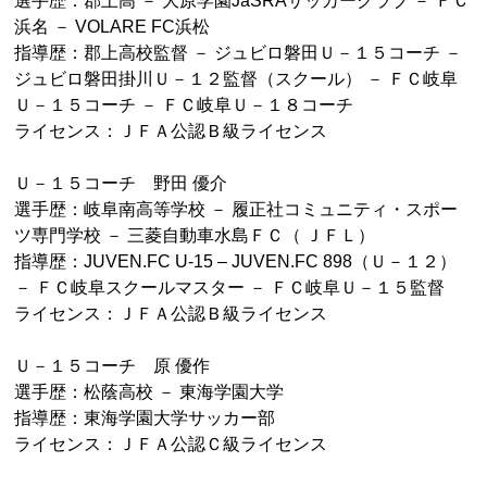
浜名 － VOLARE FC浜松
指導歴：郡上高校監督 － ジュビロ磐田Ｕ－１５コーチ －
ジュビロ磐田掛川Ｕ－１２監督（スクール） － ＦＣ岐阜
Ｕ－１５コーチ － ＦＣ岐阜Ｕ－１８コーチ
ライセンス：ＪＦＡ公認Ｂ級ライセンス
Ｕ－１５コーチ 野田 優介
選手歴：岐阜南高等学校 － 履正社コミュニティ・スポー
ツ専門学校 － 三菱自動車水島ＦＣ（ ＪＦＬ）
指導歴：JUVEN.FC U-15 – JUVEN.FC 898（Ｕ－１２）
－ ＦＣ岐阜スクールマスター － ＦＣ岐阜Ｕ－１５監督
ライセンス：ＪＦＡ公認Ｂ級ライセンス
Ｕ－１５コーチ 原 優作
選手歴：松蔭高校 － 東海学園大学
指導歴：東海学園大学サッカー部
ライセンス：ＪＦＡ公認Ｃ級ライセンス