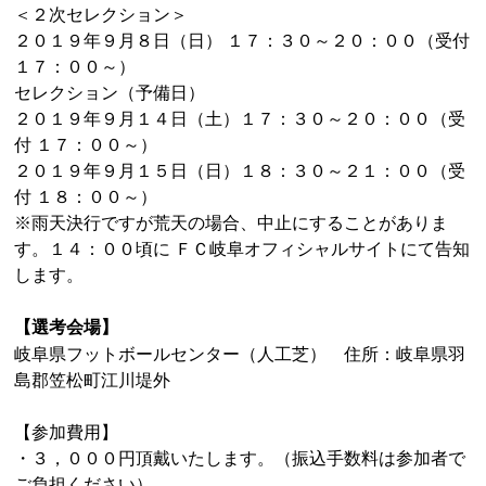
＜２次セレクション＞
２０１９年９月８日（日） １７：３０～２０：００（受付
１７：００～）
セレクション（予備日）
２０１９年９月１４日（土）１７：３０～２０：００（受
付 １７：００～）
２０１９年９月１５日（日）１８：３０～２１：００（受
付 １８：００～）
※雨天決行ですが荒天の場合、中止にすることがありま
す。１４：００頃に ＦＣ岐阜オフィシャルサイトにて告知
します。
【選考会場】
岐阜県フットボールセンター（人工芝） 住所：岐阜県羽
島郡笠松町江川堤外
【参加費用】
・３，０００円頂戴いたします。（振込手数料は参加者で
ご負担ください）