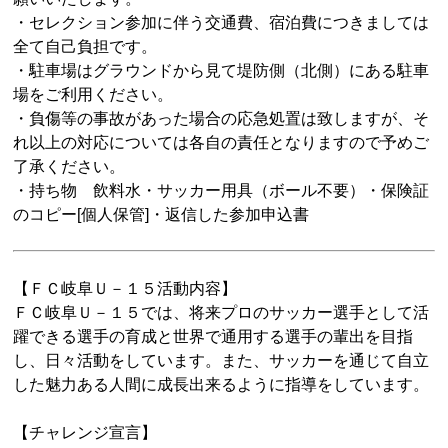
・セレクション参加に伴う交通費、宿泊費につきましては
全て自己負担です。
・駐車場はグラウンドから見て堤防側（北側）にある駐車
場をご利用ください。
・負傷等の事故があった場合の応急処置は致しますが、そ
れ以上の対応については各自の責任となりますので予めご
了承ください。
・持ち物 飲料水・サッカー用具（ボール不要）・保険証
のコピー[個人保管]・返信した参加申込書
【ＦＣ岐阜Ｕ－１５活動内容】
ＦＣ岐阜Ｕ－１５では、将来プロのサッカー選手として活
躍できる選手の育成と世界で通用する選手の輩出を目指
し、日々活動をしています。また、サッカーを通じて自立
した魅力ある人間に成長出来るように指導をしています。
【チャレンジ宣言】