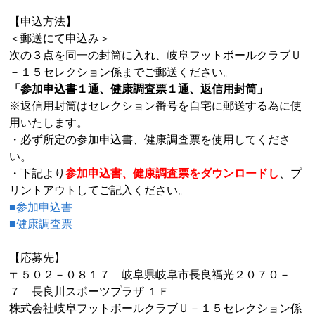
【申込方法】
＜郵送にて申込み＞
次の３点を同一の封筒に入れ、岐阜フットボールクラブＵ
－１５セレクション係までご郵送ください。
「参加申込書１通、健康調査票１通、返信用封筒」
※返信用封筒はセレクション番号を自宅に郵送する為に使
用いたします。
・必ず所定の参加申込書、健康調査票を使用してくださ
い。
・下記より
参加申込書、健康調査票をダウンロードし
、プ
リントアウトしてご記入ください。
■参加申込書
■健康調査票
【応募先】
〒５０２－０８１７ 岐阜県岐阜市長良福光２０７０－
７ 長良川スポーツプラザ １Ｆ
株式会社岐阜フットボールクラブＵ－１５セレクション係