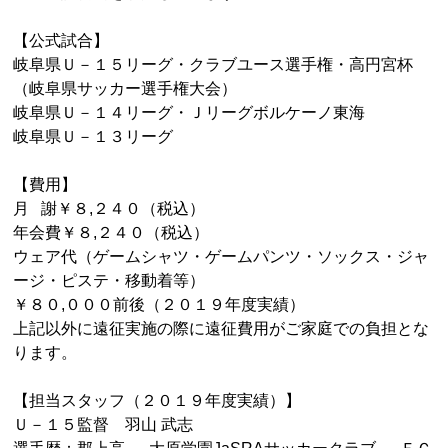
【公式試合】
岐阜県Ｕ－１５リーグ・クラブユース選手権・高円宮杯
（岐阜県サッカー選手権大会）
岐阜県Ｕ－１４リーグ・Ｊリーグボルケーノ東海
岐阜県Ｕ－１３リーグ
【費用】
月 謝￥８,２４０（税込）
年会費￥８,２４０（税込）
ウェア代（ゲームシャツ・ゲームパンツ・ソックス・ジャ
ージ・ピステ・移動着等）
￥８０,０００前後（２０１９年度実績）
上記以外に遠征実施の際に遠征費用がご家庭での負担とな
ります。
【担当スタッフ（２０１９年度実績）】
Ｕ－１５監督 羽山 武志
選手歴：郡上高 － 大原学園JaSRAサッカークラブ － ＦＣ