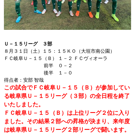
Ｕ－１５リーグ ３部
８月３１日（土）１５：１５ＫＯ（大垣市南公園）
ＦＣ岐阜Ｕ－１５（Ｂ） １－２ ＦＣヴィオーラ
前半 ０－２
後半 １－０
得点者：安部 智哉
この試合でＦＣ岐阜Ｕ－１５（Ｂ）が参加してい
る岐阜県Ｕ－１５リーグ（３部）の全日程を終了
いたしました。
ＦＣ岐阜Ｕ－１５（Ｂ）は上位リーグ２位に入り
ました。その結果２部への昇格が決まり、来年度
は岐阜県Ｕ－１５リーグ２部リーグで闘います。