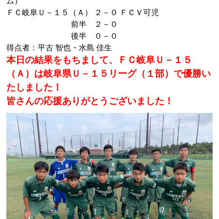
ム）
ＦＣ岐阜Ｕ－１５（Ａ） ２－０ ＦＣＶ可児
前半 ２－０
後半 ０－０
得点者：平古 智也・水島 佳生
本日の結果をもちまして、ＦＣ岐阜Ｕ－１５
（Ａ）は岐阜県Ｕ－１５リーグ（１部）で優勝い
たしました！
皆さんの応援ありがとうございました！