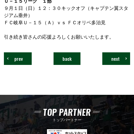
Ｕ－１５リーグ １部
９月１日（日）１２：３０キックオフ（キャプテン翼スタ
ジアム垂井）
ＦＣ岐阜Ｕ－１５（Ａ）ｖｓ ＦＣオリベ多治見
引き続き皆さんの応援よろしくお願いいたします。
prev
back
next
TOP PARTNER
トップパートナー