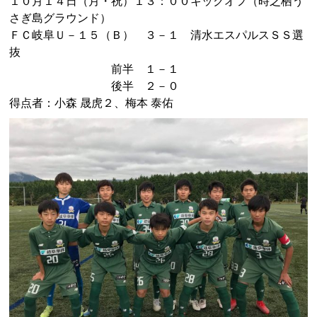
１０月１４日（月・祝）１３：００キックオフ（時之栖う
さぎ島グラウンド）
ＦＣ岐阜Ｕ－１５（Ｂ） ３－１ 清水エスパルスＳＳ選
抜
前半 １－１
後半 ２－０
得点者：小森 晟虎２、梅本 泰佑