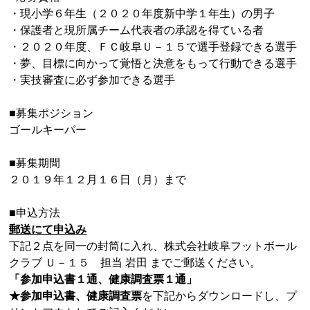
・現小学６年生（２０２０年度新中学１年生）の男子
・保護者と現所属チーム代表者の承認を得ている者
・２０２０年度、ＦＣ岐阜Ｕ－１５で選手登録できる選手
・夢、目標に向かって覚悟と決意をもって行動できる選手
・実技審査に必ず参加できる選手
■募集ポジション
ゴールキーパー
■募集期間
２０１９年１２月１６日（月）まで
■申込方法
郵送にて申込み
下記２点を同一の封筒に入れ、株式会社岐阜フットボール
クラブ Ｕ－１５ 担当 岩田 までご郵送ください。
「参加申込書１通、健康調査票１通」
★参加申込書、健康調査票
を下記からダウンロードし、プ