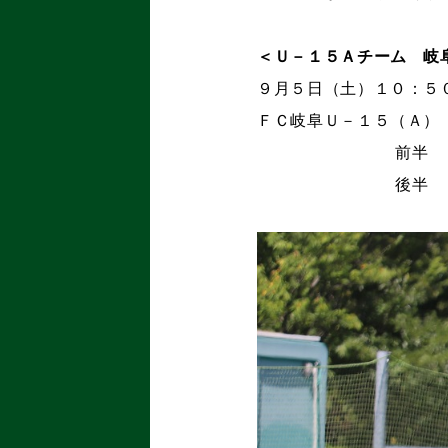
＜Ｕ－１５Ａチーム 岐
９月５日（土）１０：５
ＦＣ岐阜Ｕ－１５（Ａ） 
前半 ０
後半 ０