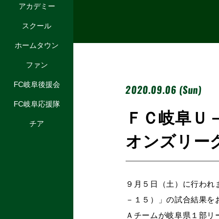
アカデミー
スクール
ホームタウン
ファン
FC岐阜後援会
2020.09.06 (Sun)
FC岐阜応援隊
ＦＣ岐阜Ｕ
チア
オンズリー
９月５日（土）に行われ
－１５）」の試合結果を
Ａチームが岐阜県１部リ