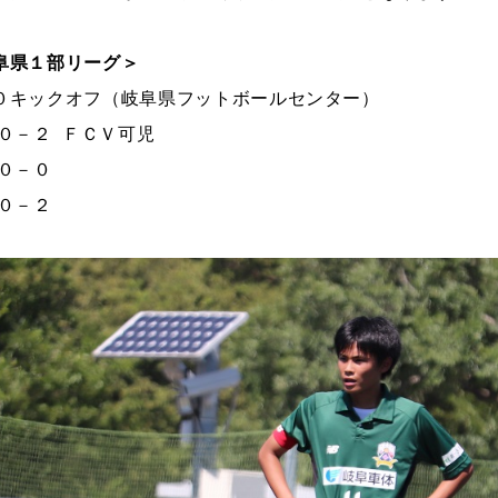
阜県１部リーグ＞
０キックオフ（岐阜県フットボールセンター）
０－２ ＦＣＶ可児
－０
－２