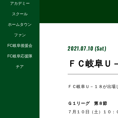
アカデミー
スクール
ホームタウン
ファン
FC岐阜後援会
2021.07.10 (Sat)
FC岐阜応援隊
ＦＣ岐阜Ｕ
チア
ＦＣ岐阜Ｕ－１８が出場
Ｇ１リーグ 第８節
７月１０日（土）１０：