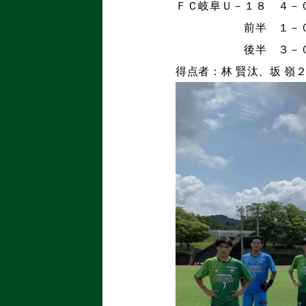
ＦＣ岐阜Ｕ－１８ ４－
前半 １－
後半 ３－
得点者：林 賢汰、坂 嶺