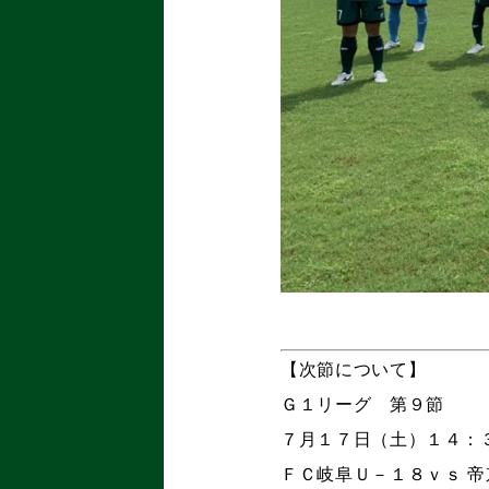
【次節について】
Ｇ１リーグ 第９節
７月１７日（土）１４：
ＦＣ岐阜Ｕ－１８ｖｓ 