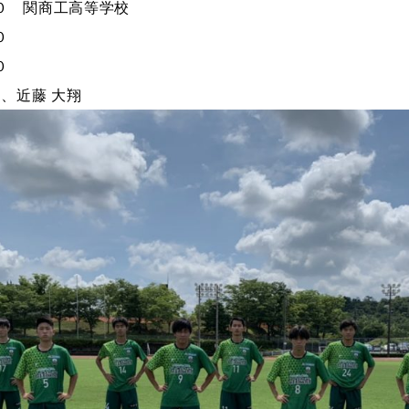
０ 関商工高等学校
０
０
２、近藤 大翔