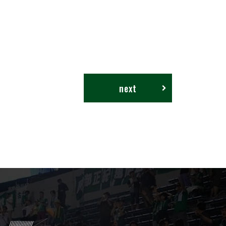
next
R