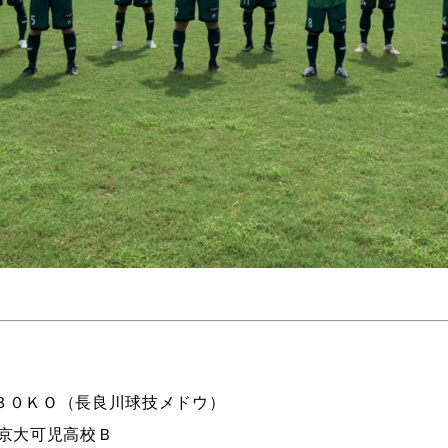
３０ＫＯ（長良川球技メドウ）
帝京大可児高校Ｂ