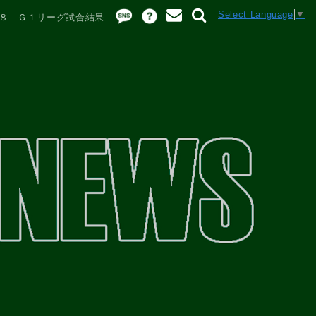
Select Language
▼
８ Ｇ１リーグ試合結果