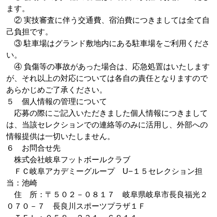
ます。
② 実技審査に伴う交通費、宿泊費につきましては全て自
己負担です。
③ 駐車場はグランド敷地内にある駐車場をご利用くださ
い。
④ 負傷等の事故があった場合は、応急処置はいたします
が、それ以上の対応については各自の責任となりますので
あらかじめご了承ください。
５ 個人情報の管理について
応募の際にご記入いただきました個人情報につきまして
は、当該セレクションでの連絡等のみに活用し、外部への
情報提供は一切いたしません。
６ お問合せ先
株式会社岐阜フットボールクラブ
ＦＣ岐阜アカデミーグループ
U
−１５セレクション担
当：池崎
住 所：〒５０２－０８１７ 岐阜県岐阜市長良福光２
０７０－７ 長良川スポーツプラザ１Ｆ