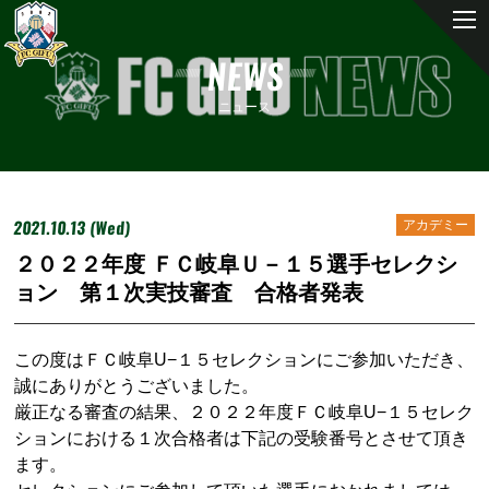
NEWS
ニュース
2021.10.13 (Wed)
アカデミー
２０２２年度 ＦＣ岐阜Ｕ－１５選手セレクシ
ョン 第１次実技審査 合格者発表
この度はＦＣ岐阜
U
−１５セレクションにご参加いただき、
誠にありがとうございました。
厳正なる審査の結果、２０２２年度ＦＣ岐阜
U
−１５セレク
ションにおける１次合格者は下記の受験番号とさせて頂き
ます。