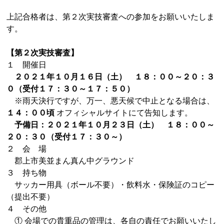
上記合格者は、第２次実技審査への参加をお願いいたしま
す。
【第２次実技審査】
１ 開催日
２０２１年１０月１６日（土） １８：００～２０：３
０（受付１７：３０～１７：５０）
※雨天決行ですが、万一、悪天候で中止となる場合は、
１４：００頃
オフィシャルサイトにて告知します。
予備日：２０２１年１０月２３日（土） １８：００～
２０：３０（受付１７：３０～）
２ 会 場
郡上市美並まん真ん中グラウンド
３ 持ち物
サッカー用具（ボール不要）・飲料水・保険証のコピー
（提出不要）
４ その他
① 会場での貴重品の管理は、各自の責任でお願いいたし