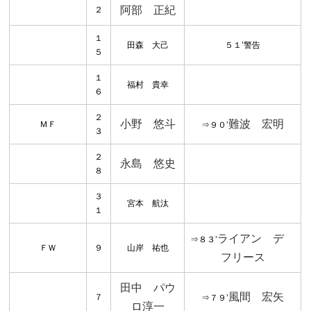
阿部 正紀
２
１
田森 大己
５１’警告
５
１
福村 貴幸
６
２
小野 悠斗
難波 宏明
ＭＦ
⇒９０’
３
２
永島 悠史
８
３
宮本 航汰
１
ライアン デ
⇒８３’
ＦＷ
９
山岸 祐也
フリース
田中 パウ
風間 宏矢
７
⇒７９’
ロ淳一