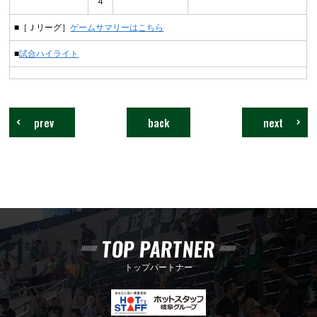
４
■［Ｊリーグ］
ゲームサマリーはこちら
■
試合ハイライト
prev
back
next
TOP PARTNER
トップパートナー