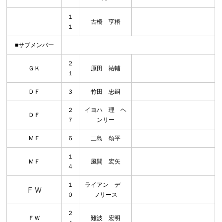
１
古橋 亨梧
１
■サブメンバー
２
ＧＫ
原田 祐輔
１
ＤＦ
３
竹田 忠嗣
２
イヨハ 理 ヘ
ＤＦ
７
ンリー
ＭＦ
６
三島 頌平
１
ＭＦ
風間 宏矢
４
１
ライアン デ
ＦＷ
０
フリース
２
ＦＷ
難波 宏明