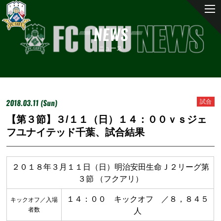
NEWS
ニュース
2018.03.11 (Sun)
試合
【第３節】３/１１（日）１４：００ｖｓジェ
フユナイテッド千葉、試合結果
２０１８年３月１１日（日）明治安田生命Ｊ２リーグ第
３節 （フクアリ）
１４：００ キックオフ ／８，８４５
キックオフ／入場
者数
人