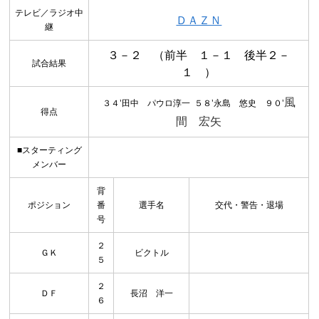
テレビ／ラジオ中
ＤＡＺＮ
継
３－２ （前半 １－１ 後半２－
試合結果
１ ）
風
３４’
田中 パウロ淳一 ５８’永島 悠史 ９０’
得点
間 宏矢
■スターティング
メンバー
背
ポジション
番
選手名
交代・警告・退場
号
２
ＧＫ
ビクトル
５
２
ＤＦ
長沼 洋一
６