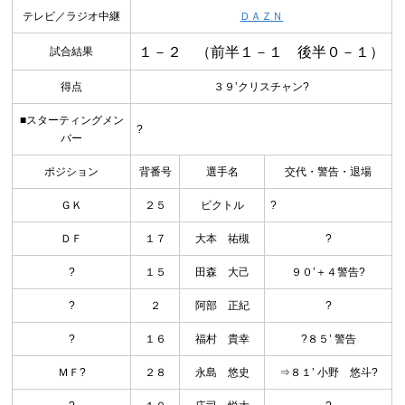
テレビ／ラジオ中継
ＤＡＺＮ
１－２ （前半１－１ 後半０－１）
試合結果
得点
３９’クリスチャン?
■スターティングメン
?
バー
ポジション
背番号
選手名
交代・警告・退場
ＧＫ
２５
ビクトル
?
ＤＦ
１７
大本 祐槻
?
?
１５
田森 大己
９０’＋４警告?
?
２
阿部 正紀
?
?
１６
福村 貴幸
?８５’ 警告
ＭＦ?
２８
永島 悠史
⇒８１’ 小野 悠斗?