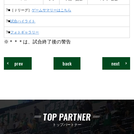
?■［Ｊリーグ］
ゲームサマリーはこちら
?■
試合ハイライト
?■
フォトギャラリー
※＊＊＊は、試合終了後の警告
prev
back
next
TOP PARTNER
トップパートナー