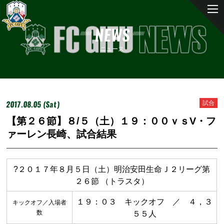
NEWS
ニュース
2017.08.05 (Sat)
試合
【第２６節】８/５（土）１９：００ｖｓV・フ
ァーレン長崎、試合結果
?２０１７年８月５日（土）明治安田生命Ｊ２リーグ第
２６節 （トラスタ）
１９：０３ キックオフ ／ ４，３
キックオフ／入場者
数
５５人