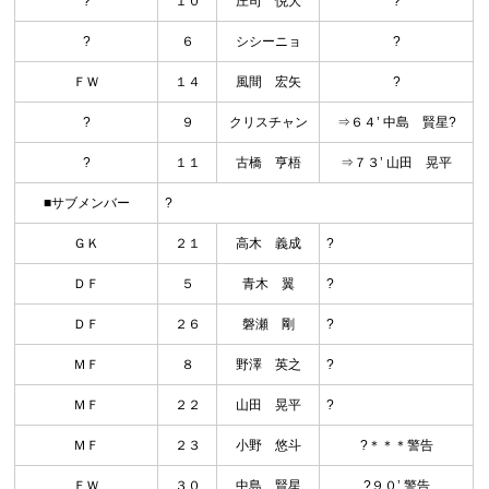
?
１０
庄司 悦大
?
?
６
シシーニョ
?
ＦＷ
１４
風間 宏矢
?
?
９
クリスチャン
⇒６４’ 中島 賢星?
?
１１
古橋 亨梧
⇒７３’ 山田 晃平
■サブメンバー
?
ＧＫ
２１
高木 義成
?
ＤＦ
５
青木 翼
?
ＤＦ
２６
磐瀬 剛
?
ＭＦ
８
野澤 英之
?
ＭＦ
２２
山田 晃平
?
ＭＦ
２３
小野 悠斗
?＊＊＊警告
ＦＷ
３０
中島 賢星
?９０’ 警告