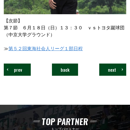
【次節】
第７節 ６月１８日（日）１３：３０ ｖｓトヨタ蹴球団
（中京大学グラウンド）
≫
第５２回東海社会人リーグ１部日程
prev
back
next
TOP PARTNER
トップパートナー