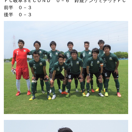
ＦＣ岐阜ＳＥＣＯＮＤ ０－６ 鈴鹿アンリミテッドＦＣ
前半 ０－３
後半 ０－３