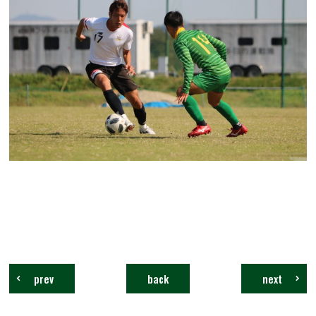
prev
back
next