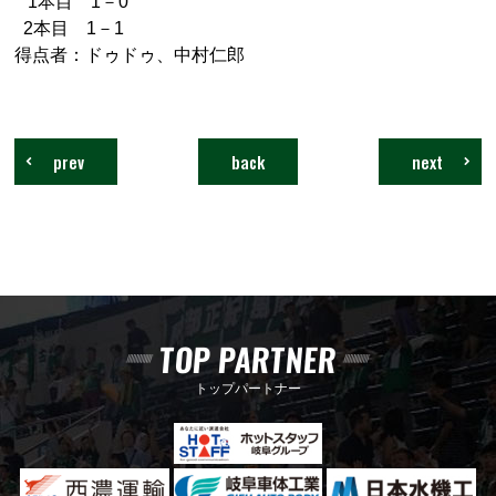
1本目 1－0
2本目 1－1
得点者：ドゥドゥ、中村仁郎
prev
back
next
TOP PARTNER
トップパートナー