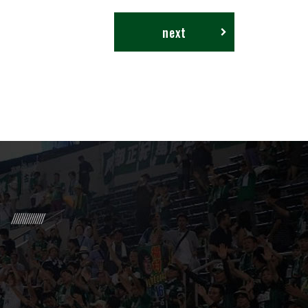
next
R