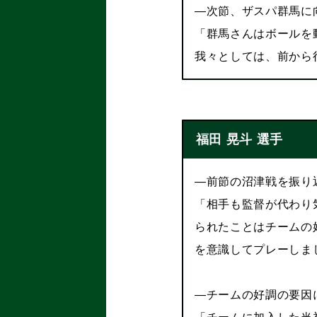
―次節、ザスパ群馬に
「群馬さんはボールを
我々としては、前から
福田 晃斗 選手
―前節の沼津戦を振り
「相手も監督が代わり
られたことはチームの
を意識してプレーしま
―チームの好調の要因
「チームに加入した当