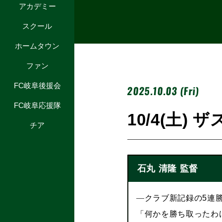
アカデミー
スクール
ホームタウン
ファン
FC岐阜後援会
2025.10.03 (Fri)
FC岐阜応援隊
10/4(土)
チア
石丸 清隆 監督
―
クラブ新記録の5連
「何かを勝ち取ったわ