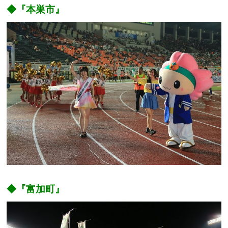
◆『本巣市』
◆『富加町』