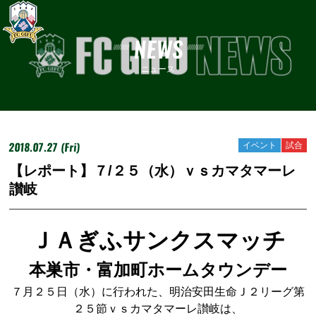
NEWS
ニュース
2018.07.27 (Fri)
イベント
試合
【レポート】７/２５（水）ｖｓカマタマーレ
讃岐
ＪＡぎふサンクスマッチ
本巣市・富加町ホームタウンデー
７月２５日（水）に行われた、明治安田生命Ｊ２リーグ第
２５節ｖｓカマタマーレ讃岐は、