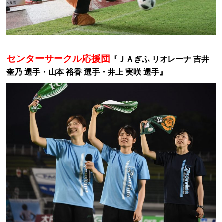
センターサークル応援団
『ＪＡぎふ リオレーナ 吉井
奎乃 選手・山本 裕香 選手・井上 実咲 選手』