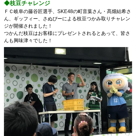
◆枝豆チャレンジ
ＦＣ岐阜の藤谷匠選手、SKE48の町音葉さん・髙畑結希さ
ん、ギッフィー、さぬぴーによる枝豆つかみ取りチャレン
ジが開催されました！
つかんだ枝豆はお客様にプレゼントされるとあって、皆さ
んも興味津々でした！