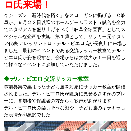
ロ氏来場！
今シーズン「新時代を拓く」をスローガンに掲げるＦＣ岐
阜が、９月２３日以降のホームゲームラスト５試合を全力
でスタジアムを盛り上げるべく「岐阜全緑宣言」としてス
ペシャルな企画を実施！第１弾として、サッカー元イタリ
ア代表 アレッサンドロ・デル・ピエロ氏が長良川に来場し
ました！最初のイベントである交流サッカー教室でデル・
ピエロ氏が姿を現すと、会場からは大歓声が！一日を通し
て様々なイベントに参加していただけました。
◆デル・ピエロ 交流サッカー教室
事前募集で集まった子ども達を対象にサッカー教室が開催
されました。デル・ピエロ氏が随所に見せるさすがのプレ
ーに、参加者や保護者の方からも歓声があがります。
デル・ピエロ氏の楽しそうな顔や、子ども達のキラキラし
た表情が印象的でした！