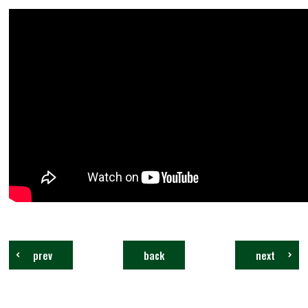
prev
back
next