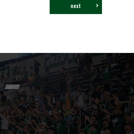
next
R