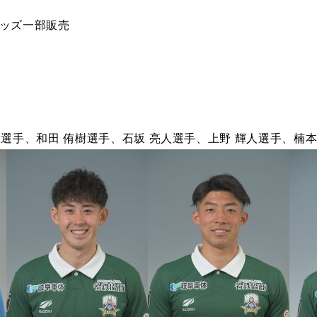
グッズ一部販売
大選手、和田 侑樹選手、石坂 亮人選手、上野 輝人選手、楠本