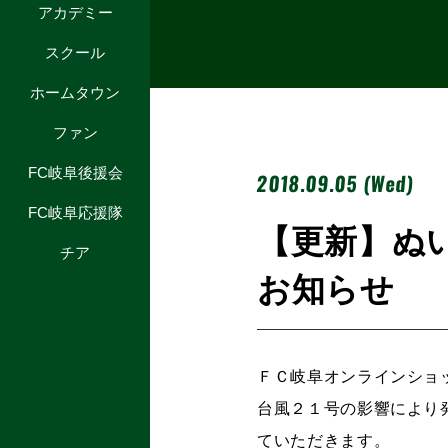
アカデミー
スクール
ホームタウン
ファン
FC岐阜後援会
2018.09.05 (Wed)
FC岐阜応援隊
【更新】ぬ
チア
お知らせ
ＦＣ岐阜オンラインショ
台風２１号の影響により
ていただきます。