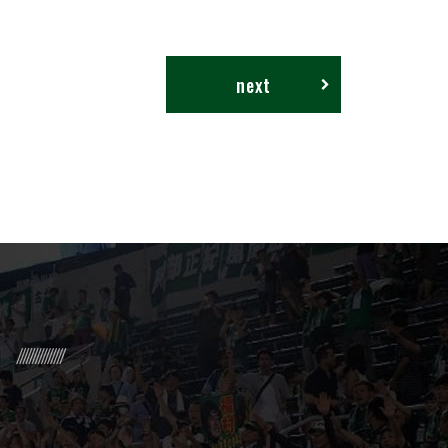
next
R