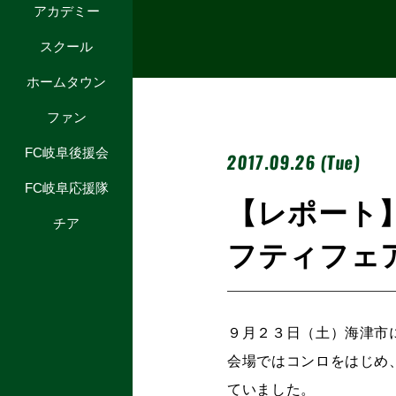
アカデミー
スクール
ホームタウン
ファン
FC岐阜後援会
2017.09.26 (Tue)
FC岐阜応援隊
【レポート
チア
フティフェ
９月２３日（土）海津市
会場ではコンロをはじめ
ていました。