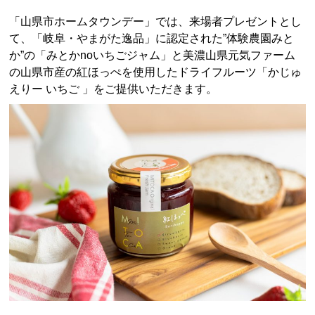
「山県市ホームタウンデー」では、来場者プレゼントとし
て、「岐阜・やまがた逸品」に認定された”体験農園みと
か”の「みとかnoいちごジャム」と
美濃山県元気ファーム
の
山県市産の紅ほっぺを使用したドライフルーツ「かじゅ
えりー いちご 」を
ご提供
いただきます。