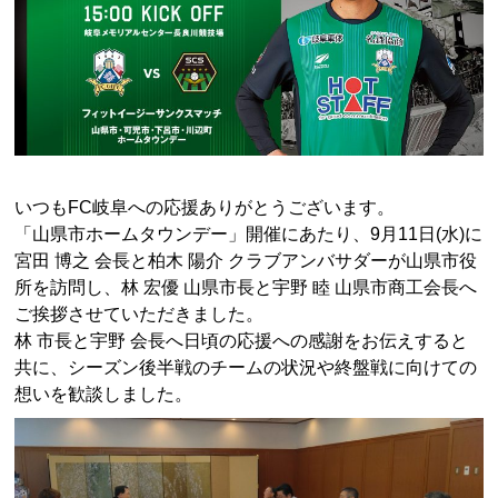
いつもFC岐阜への応援ありがとうございます。
「山県市ホームタウンデー」開催にあたり、9月11日(水)に
宮田 博之 会長と柏木 陽介 クラブアンバサダー
が山県市役
所
を訪問し、林
宏優 山県市長と宇野 睦 山県市商工会長
へ
ご挨拶させていただきました。
林 市長と宇野 会長へ日頃の応援への感謝をお伝えすると
共に、
シーズン後半戦のチームの状況や終盤戦に向けての
想いを歓談し
ました。