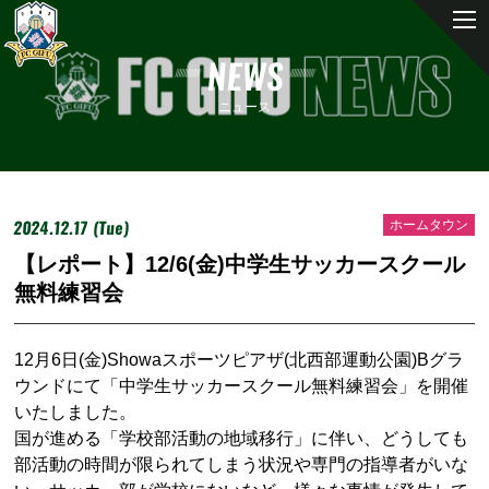
NEWS
ニュース
2024.12.17 (Tue)
ホームタウン
【レポート】12/6(金)中学生サッカースクール
無料練習会
12月6日
(
金
)Showa
スポーツピアザ
(
北西部運動公園
)B
グラ
ウンドにて「中学生サッカースクール無料練習会」を開催
いたしました。
国が進める「学校部活動の地域移行」に伴い、どうしても
部活動の時間が限られてしまう状況や専門の指導者がいな