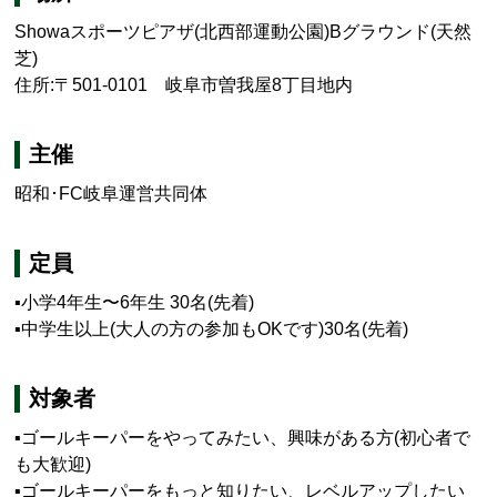
Showa
スポーツピアザ
(
北西部運動公園
)
B
グラウンド(天然
芝)
住所:〒501-0101 岐阜市曽我屋8丁目地内
主催
昭和･FC岐阜運営共同体
定員
▪小学4年生〜6年生 30名(先着)
▪中学生以上(大人の方の参加もOKです)30名(先着)
対象者
▪ゴールキーパーをやってみたい、興味がある方(初心者で
も大歓迎)
▪ゴールキーパーをもっと知りたい、レベルアップしたい