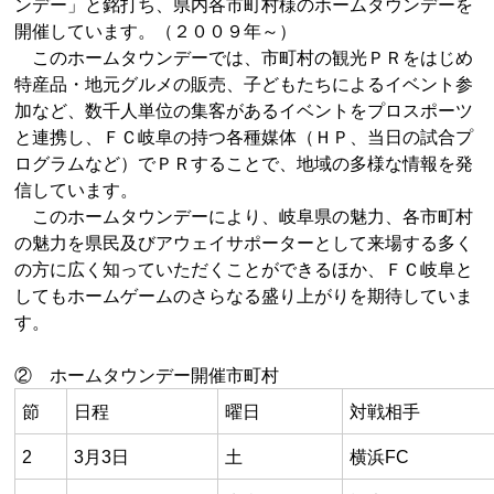
ンデー」と銘打ち、県内各市町村様のホームタウンデーを
開催しています。（２００９年～）
このホームタウンデーでは、市町村の観光ＰＲをはじめ
特産品・地元グルメの販売、子どもたちによるイベント参
加など、数千人単位の集客があるイベントをプロスポーツ
と連携し、ＦＣ岐阜の持つ各種媒体（ＨＰ、当日の試合プ
ログラムなど）でＰＲすることで、地域の多様な情報を発
信しています。
このホームタウンデーにより、岐阜県の魅力、各市町村
の魅力を県民及びアウェイサポーターとして来場する多く
の方に広く知っていただくことができるほか、ＦＣ岐阜と
してもホームゲームのさらなる盛り上がりを期待していま
す。
② ホームタウンデー開催市町村
節
日程
曜日
対戦相手
2
3月3日
土
横浜FC