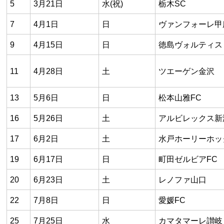
5
3月21日
水(祝)
栃木SC
7
4月1日
日
ヴァンフォーレ甲
9
4月15日
日
徳島ヴォルティス
11
4月28日
土
ツエーゲン金沢
13
5月6日
日
松本山雅FC
16
5月26日
土
アルビレックス新
17
6月2日
土
水戸ホーリーホッ
19
6月17日
日
町田ゼルビアFC
20
6月23日
土
レノファ山口
22
7月8日
日
愛媛FC
25
7月25日
水
カマタマーレ讃岐