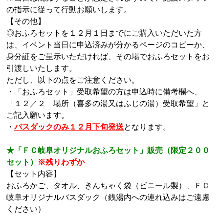
の指示に従って行動お願いします。
【その他】
◎おふろセットを１２月１日までにご購入いただいた方
は、イベント当日に申込済みが分かるページのコピーか、
身分証をご呈示いただければ、その場でおふろセットをお
引渡しいたします。
ただし、以下の点をご注意ください。
・「おふろセット」受取希望の方は申込時に備考欄へ、
「１２／２ 場所（喜多の湯又はふじの湯）受取希望」と
ご記入願います。
・
バスダックのみ１２月下旬発送
となります。
★「ＦＣ岐阜オリジナルおふろセット」販売（限定２００
セット）
※残りわずか
【セット内容】
おふろかご、タオル、きんちゃく袋（ビニール製）、ＦＣ
岐阜オリジナルバスダック（銭湯内への連れ込みはご遠慮
ください）