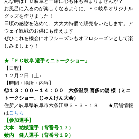
んな時はＦＣ岐阜と一緒に心も体も温まりませんか？
お風呂に入るのが楽しくなるように、ＦＣ岐阜オリジナル
グッズを作りました！
日頃の感謝を込めて、大大大特価で販売をいたします。ア
ウェイ観戦のお供にも使えます！
ぜひこれを機会にオフシーズンもオフロシーズンとして楽
しみましょう！
★「ＦＣ岐阜 選手ミニトークショー」
【日程】
１２月２日（土）
【時間・場所・内容】
◎１３：００～１４：００ 六条温泉 喜多の湯 様（ミニ
トークショー、じゃんけん大会）
住所／岐阜県岐阜市六条江東３－３－１８ ★店舗情報
は
こちら
【参加選手】
大本 祐槻選手（背番号１７）
薮内 健人選手（背番号１９）