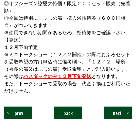
◎オフシーズン謝恩大特価！限定２００セット販売（先着
順）。
◎今回は特別に「ふじの湯」様入浴招待券（６００円相
当）がついてきます！
※使用できない期間があるため、招待券をご確認下さい。
【発送】
１２月下旬予定
※ミニトークショー（１２／２開催）の際におふろセット
を受取希望の方は申込時に備考欄へ、「１２／２ 場所
（喜多の湯又はふじの湯）受取希望」とご記入願います。
その際は
バスダックのみ１２月下旬発送
となります。
また、トークショーで受取の場合、代金引換はご利用いた
だけません。
prev
back
next