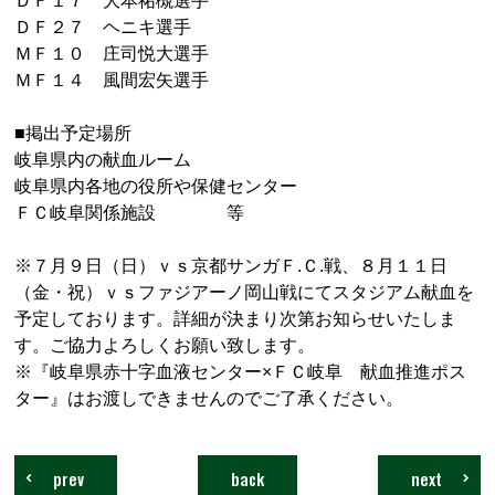
ＤＦ２７ ヘニキ選手
ＭＦ１０ 庄司悦大選手
ＭＦ１４ 風間宏矢選手
■掲出予定場所
岐阜県内の献血ルーム
岐阜県内各地の役所や保健センター
ＦＣ岐阜関係施設 等
※７月９日（日）ｖｓ京都サンガＦ.Ｃ.戦、８月１１日
（金・祝）ｖｓファジアーノ岡山戦にてスタジアム献血を
予定しております。詳細が決まり次第お知らせいたしま
す。ご協力よろしくお願い致します。
※『岐阜県赤十字血液センター×ＦＣ岐阜 献血推進ポス
ター』はお渡しできませんのでご了承ください。
prev
back
next