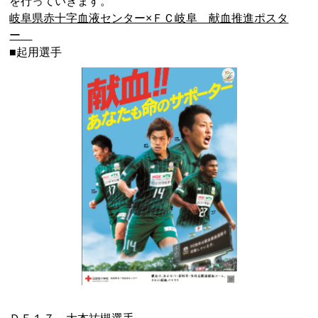
を行っていきます。
岐阜県赤十字血液センター×ＦＣ岐阜 献血推進ポスタ
ー
■起用選手
ＤＦ１７ 大本祐槻選手