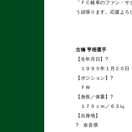
「ＦＣ岐阜のファン・サ
う頑張ります。応援よろ
古橋 亨梧選手
【生年月日】?
１９９５年１月２０日
【ポジション】?
ＦＷ
【身長／体重】?
１７０ｃｍ／６３㎏
【出身地】
? 奈良県