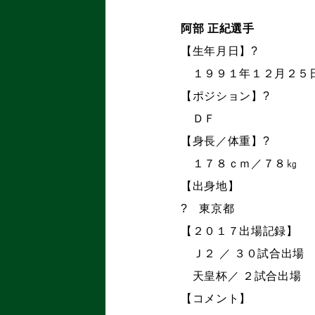
阿部 正紀選手
【生年月日】?
１９９１年１２月２５
【ポジション】?
ＤＦ
【身長／体重】?
１７８ｃｍ／７８㎏
【出身地】
? 東京都
【２０１７出場記録】
Ｊ２ ／ ３０試合出場
天皇杯／ ２試合出場 
【コメント】