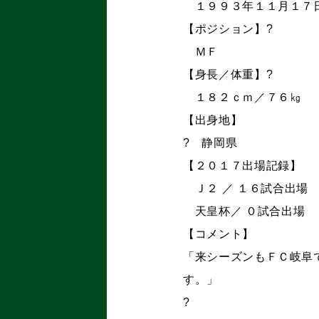
１９９３年１１月１７
【ポジション】?
ＭＦ
【身長／体重】?
１８２ｃｍ／７６㎏
【出身地】
? 静岡県
【２０１７出場記録】
Ｊ２ ／ １６試合出場
天皇杯／ ０試合出場 
【コメント】
「来シーズンもＦＣ岐阜
す。」
?