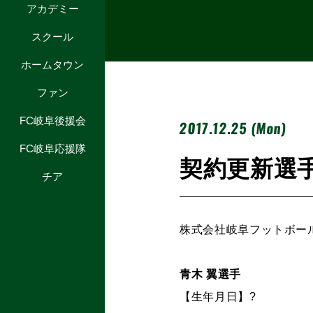
アカデミー
スクール
ホームタウン
ファン
FC岐阜後援会
2017.12.25 (Mon)
FC岐阜応援隊
契約更新選
チア
株式会社岐阜フットボー
青木 翼選手
【生年月日】?