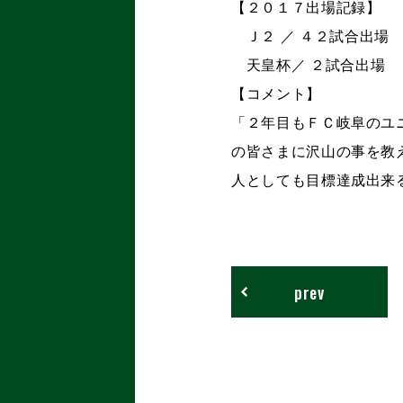
【２０１７出場記録】
Ｊ２ ／ ４２試合出場
天皇杯／ ２試合出場 
【コメント】
「２年目もＦＣ岐阜のユ
の皆さまに沢山の事を教
人としても目標達成出来
prev