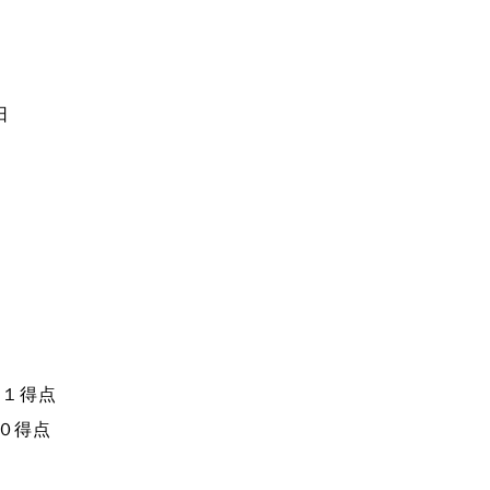
日
 １得点
０得点