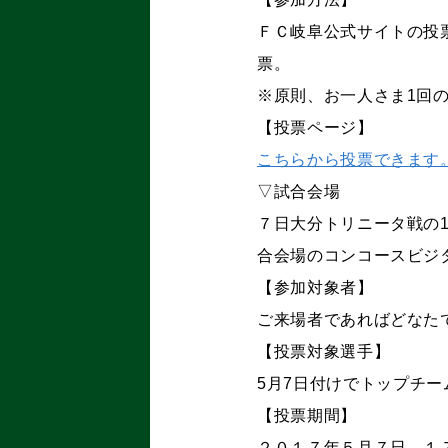
ＦＣ岐阜公式サイトの投
票。
※原則、お一人さま1回
【投票ページ】
こちらから投票できます
▽試合会場
７日大分トリニータ戦の1
合会場のコンコースビジ
【参加対象者】
ご来場者であればどなた
【投票対象選手】
5月7日付けでトップチ
【投票期間】
２０１７年５月７日、１