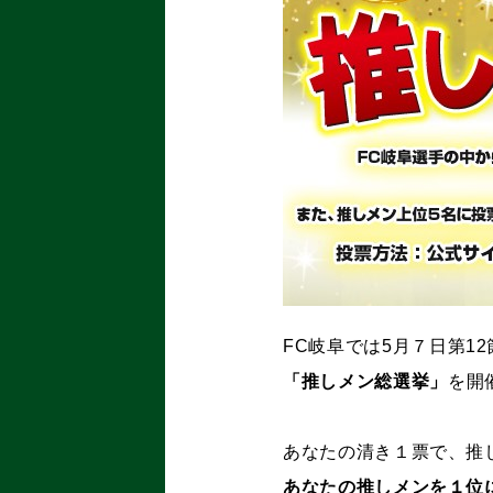
FC岐阜では5月７日第1
「推しメン総選挙」
を開
あなたの清き１票で、推
あなたの推しメンを１位