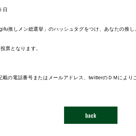
５日
cgifu推しメン総選挙」のハッシュタグをつけ、あなたの
の投票となります。
載の電話番号またはメールアドレス、twitterのＤＭによ
back