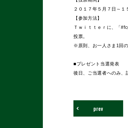
２０１７年５月７日～１
【参加方法】
Ｔｗｉｔｔｅｒに、「#f
投票。
※原則、お一人さま1回
■プレゼント当選発表
後日、ご当選者へのみ、記
prev