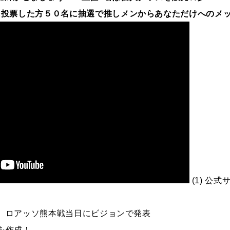
に投票した方５０名に抽選で推しメンからあなただけへのメ
(1) 公式
。
名を、ロアッソ熊本戦当日にビジョンで発表
ズを作成！