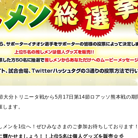
2節大分トリニータ戦から5月17日第14節ロアッソ熊本戦の
催します。
しメンを1位へ！ぜひみなさまのご参加お待ちしております
に輝かせましょう！！上位5
名は個人グッズを販売☆彡