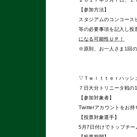
【参加方法】
スタジアムのコンコース
等の必要事項を記入し投
になる可能性ＵＰ！
※原則、お一人さま1回
▽Ｔｗｉｔｔｅｒハッシ
７日大分トリニータ戦の1
【参加対象者】
Twitterアカウント
【投票対象選手】
5月7日付けでトップチ
【投票期間】