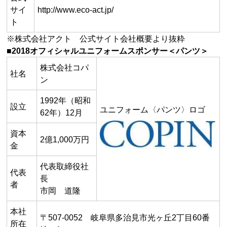
サイ
http://www.eco-act.jp/
ト
※株式会社アクト 公式サイト会社概要より抜粋
■2018オフィシャルユニフォームスポンサー＜パンツ＞
株式会社コパ
社名
ン
1992年（昭和
設立
ユニフォーム〈パンツ〉ロゴ
62年）12月
資本
2億1,000万円
金
代表取締役社
代表
長
者
市岡 道隆
本社
〒507-0052 岐阜県多治見市光ヶ丘2丁目60番
所在