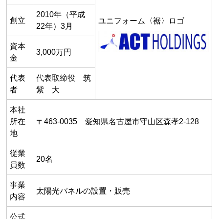
2010年（平成
創立
ユニフォーム〈裾〉ロゴ
22年）3月
資本
3,000万円
金
代表
代表取締役 筑
者
紫 大
本社
所在
〒463-0035 愛知県名古屋市守山区森孝2-128
地
従業
20名
員数
事業
太陽光パネルの設置・販売
内容
公式