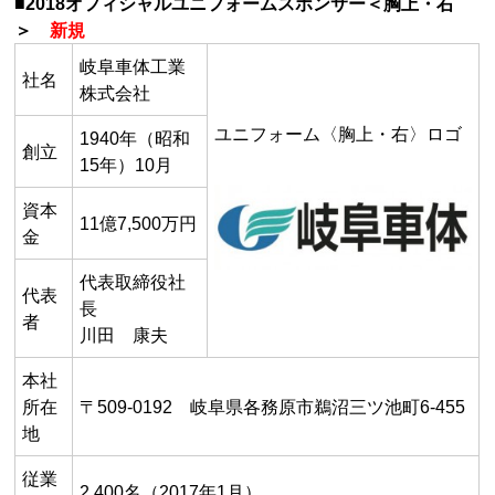
■2018オフィシャルユニフォームスポンサー＜胸上・右
＞
新規
岐阜車体工業
社名
株式会社
ユニフォーム〈胸上・右〉ロゴ
1940年（昭和
創立
15年）10月
資本
11億7,500万円
金
代表取締役社
代表
長
者
川田 康夫
本社
所在
〒509-0192 岐阜県各務原市鵜沼三ツ池町6-455
地
従業
2,400名（2017年1月）