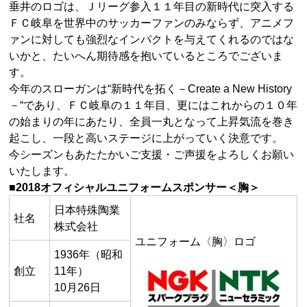
垂井のロゴは、Ｊリーグ参入１１年目の新時代に突入する
ＦＣ岐阜を世界中のサッカーファンのみならず、アニメフ
ァンに対しても強烈なインパクトを与えてくれるのではな
いかと、たいへん期待感を抱いているところでございま
す。
今年のスローガンは“新時代を拓く－Create a New History
－“であり、ＦＣ岐阜の１１年目、更にはこれからの１０年
の始まりの年にあたり、全員一丸となって上昇気流を巻き
起こし、一段と高いステージに上がっていく決意です。
今シーズンもあたたかいご支援・ご声援をよろしくお願い
いたします。
■2018オフィシャルユニフォームスポンサー＜胸＞
日本特殊陶業
社名
株式会社
ユニフォーム〈胸〉ロゴ
1936年（昭和
創立
11年）
10月26日