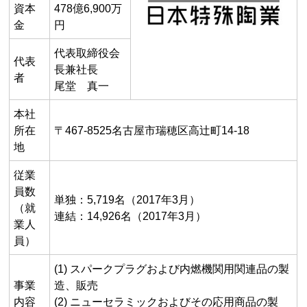
資本
478億6,900万
金
円
代表取締役会
代表
長兼社長
者
尾堂 真一
本社
所在
〒467-8525名古屋市瑞穂区高辻町14-18
地
従業
員数
単独：5,719名（2017年3月）
（就
連結：14,926名（2017年3月）
業人
員）
(1) スパークプラグおよび内燃機関用関連品の製
事業
造、販売
内容
(2) ニューセラミックおよびその応用商品の製