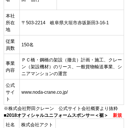
本社
所在
〒503-2214 岐阜県大垣市赤坂新田3-16-1
地
従業
150名
員数
ＰＣ橋・鋼橋の架設（撤去）計画・施工、クレー
事業
ン（架設機材）のリース、一般貨物輸送事業、シ
内容
ニアマンションの運営
公式
サイ
www.noda-crane.co.jp/
ト
※株式会社野田クレーン 公式サイト会社概要より抜粋
■2018オフィシャルユニフォームスポンサー＜裾＞
新規
社名
株式会社アクト