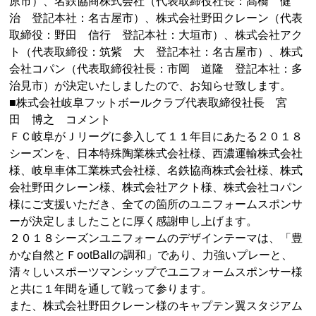
原市）、名鉄協商株式会社（代表取締役社長：髙橋 健
治 登記本社：名古屋市）、株式会社野田クレーン（代表
取締役：野田 信行 登記本社：大垣市）、株式会社アク
ト（代表取締役：筑紫 大 登記本社：名古屋市）、株式
会社コパン（代表取締役社長：市岡 道隆 登記本社：多
治見市）が決定いたしましたので、お知らせ致します。
■株式会社岐阜フットボールクラブ代表取締役社長 宮
田 博之 コメント
ＦＣ岐阜がＪリーグに参入して１１年目にあたる２０１８
シーズンを、日本特殊陶業株式会社様、西濃運輸株式会社
様、岐阜車体工業株式会社様、名鉄協商株式会社様、株式
会社野田クレーン様、株式会社アクト様、株式会社コパン
様にご支援いただき、全ての箇所のユニフォームスポンサ
ーが決定しましたことに厚く感謝申し上げます。
２０１８シーズンユニフォームのデザインテーマは、「豊
かな自然とＦootBallの調和」であり、力強いプレーと、
清々しいスポーツマンシップでユニフォームスポンサー様
と共に１年間を通して戦って参ります。
また、株式会社野田クレーン様のキャプテン翼スタジアム