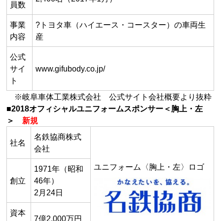
員数
事業
?トヨタ車（ハイエース・コースター）の車両生
内容
産
公式
サイ
www.gifubody.co.jp/
ト
※岐阜車体工業株式会社 公式サイト会社概要より抜粋
■2018オフィシャルユニフォームスポンサー＜胸上・左
＞
新規
名鉄協商株式
社名
会社
ユニフォーム〈胸上・左〉ロゴ
1971年（昭和
創立
46年）
2月24日
資本
7億2,000万円