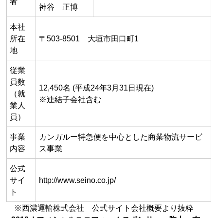
者
神谷 正博
本社
所在
〒503-8501 大垣市田口町1
地
従業
員数
12,450名 (平成24年3月31日現在)
（就
※連結子会社含む
業人
員）
事業
カンガルー特急便を中心とした商業物流サービ
内容
ス事業
公式
サイ
http://www.seino.co.jp/
ト
※西濃運輸株式会社 公式サイト会社概要より抜粋