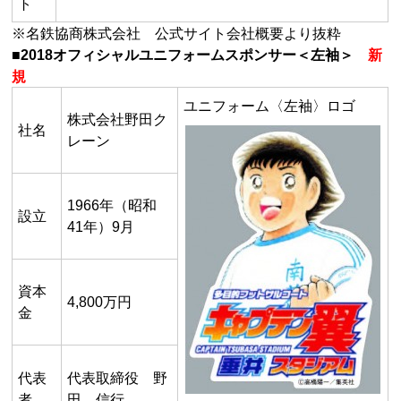
ト
※名鉄協商株式会社 公式サイト会社概要より抜粋
■2018オフィシャルユニフォームスポンサー＜左袖＞
新
規
ユニフォーム〈左袖〉ロゴ
株式会社野田ク
社名
レーン
1966年（昭和
設立
41年）9月
資本
4,800万円
金
代表
代表取締役 野
者
田 信行