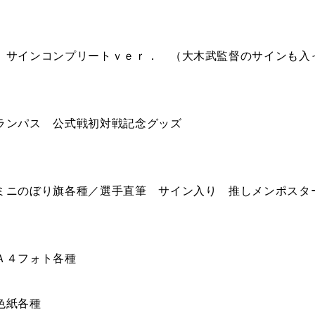
 サインコンプリートｖｅｒ． （大木武監督のサインも入
ランパス 公式戦初対戦記念グッズ
ミニのぼり旗各種／選手直筆 サイン入り 推しメンポスタ
Ａ４フォト各種
色紙各種