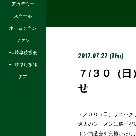
アカデミー
スクール
ホームタウン
ファン
FC岐阜後援会
2017.07.27 (Thu)
FC岐阜応援隊
７/３０（
チア
せ
７／３０（日）ザスパク
過去のシーズンに選手が
ポン抽選会を実施いたし