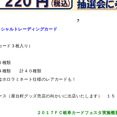
?
ィシャルトレーディングカード
カード３枚入り）
６種類
４種類 計４０種類
ホロラミネート仕様のレアカードも！
ース（屋台村グッズ売店の向かいに出店いたします） １
２０１７ＦＣ岐阜カードフェスタ実施概