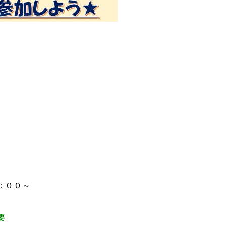
５：００～
要