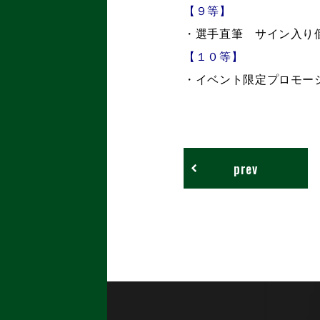
【９等】
・選手直筆 サイン入り
【１０等】
・イベント限定プロモー
prev