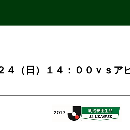
/２４（日）１４：００ｖｓア