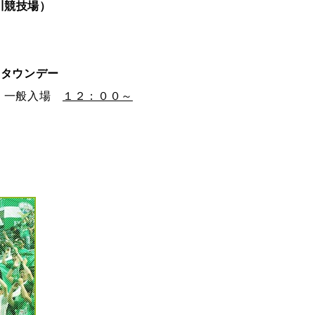
川競技場）
ムタウンデー
 一般入場
１２：００～