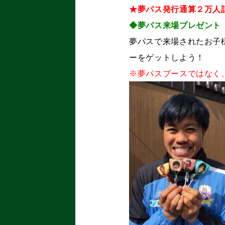
★夢パス発行通算２万人
◆夢パス来場プレゼント
夢パスで来場されたお子
ーをゲットしよう！
※夢パスブースではなく