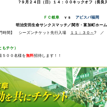
?９月２４日（日）１４：００キックオフ（長良
ＦＣ岐阜
ｖｓ
アビスパ福岡
明治安田生命
サンクスマッチ／関市・富加町ホー
門時間】 シーズンチケット先行入場
１１
：３０～
? ／
ともチケ）
着５００名様を
無料
招待します！！