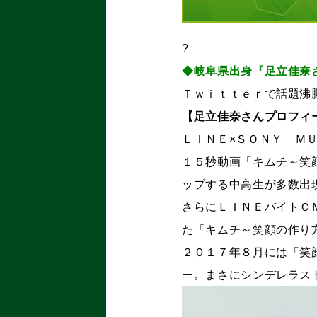
?
◆岐阜県出身『足立佳奈
Ｔｗｉｔｔｅｒで話題沸
【足立佳奈さんプロフィ
ＬＩＮＥ×ＳＯＮＹ Ｍ
１５秒動画「キムチ～笑
ップする中高生が多数出
さらにＬＩＮＥバイトＣ
た「キムチ～笑顔の作り
２０１７年８月には「笑
ー。まさにシンデレラス