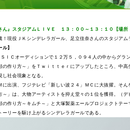
さん』スタジアムＬＩＶＥ １３：００～１３：１０【場所
騰！現役ＪＫシンデレラガール、足立佳奈さんのスタジアム
ール】
ＵＳＩＣオーディションで１２万５，０９４人の中からグラ
顔の作り方～」をＴｗｉｔｔｅｒにアップしたところ、中高
現し社会現象となる。
Ｍに出演、フジテレビ「新しい波２４」ＭＣに大抜擢。そん
方～」は、大物アーティストを抑え堂々の１位を獲得。（デ
顔の作り方～キムチ～」と大塚製薬エールプロジェクトテー
トーリーを駆け上がるシンデレラガールである。