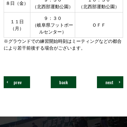
８日（金）
（北西部運動公園）
（北西部運動公園）
９：３０
１１日
（岐阜県フットボー
ＯＦＦ
（月）
ルセンター）
※グラウンドでの練習開始時刻はミーティングなどの都合
により若干前後する場合がございます。
prev
back
next