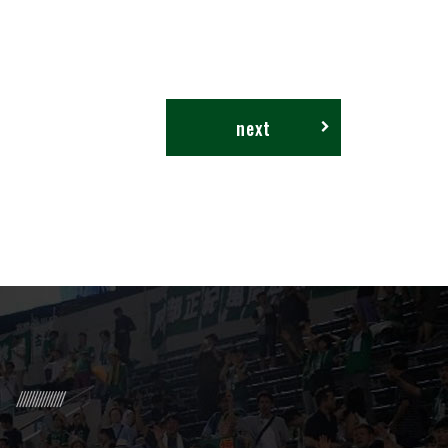
next
R