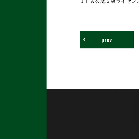
ＪＦＡ公認Ｓ級ライセン
prev