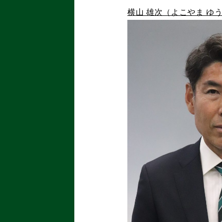
横山 雄次（よこやま ゆ