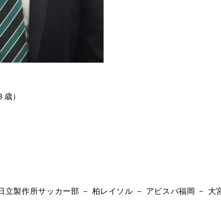
３歳）
 日立製作所サッカー部 － 柏レイソル － アビスパ福岡 － 