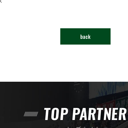
ス
back
TOP PARTNE