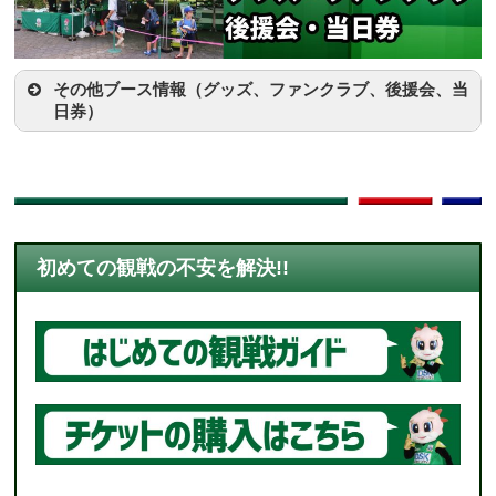
ーマンスです！
その他ブース情報（グッズ、ファンクラブ、後援会、当
日券）
11:00～
サンサンデッキ
FC岐阜ファンクラブブース
≫夢パスの詳細はこちら
初めての観戦の不安を解決!!
11:25
12:20
FC岐阜応援隊 SKE48タイム
時間
12:45
場所
スタジアム