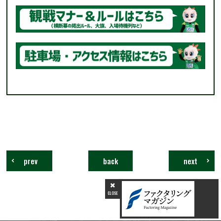
岐阜県サッカー協会 団体応援チーム紹介
時間
13:00
場所
スタジアム
芝生広場東
FC岐阜スタジアムグッズ売店
明治安田生命 健活ブース
FC大阪戦のグッズ情報は⇒
コチラ
prev
back
next
CLOSE
11:40
13:20
グリーンエンジェルズダンスパフォーマンス