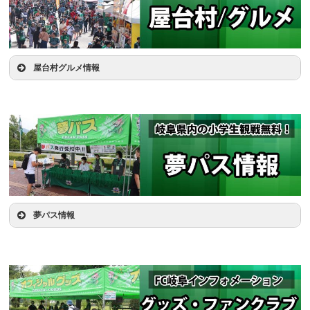
屋台村グルメ情報
時間
12:00
11:00
芝生広場東
場所
芝生広場
屋台村グルメ販売
関商工バトントワリング部パフォーマンス
≫屋台村の詳細はこちら
夢パス情報
11:00
サンサンデッキ
夢パスブース
11:15
ギッフィータイム
FC岐阜マスコット「ギッフィー」によるダンスパフォ