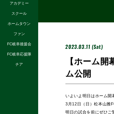
アカデミー
スクール
ホームタウン
ファン
FC岐阜後援会
2023.03.11 (Sat)
FC岐阜応援隊
【ホーム開幕
チア
ム公開
いよいよ明日はホーム開
3月12日（日）松本山雅
明日の試合を前にぜひご